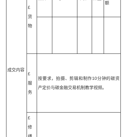
额
£
货
物
成交内容
£
按要求，拍摄、剪辑和制作10分钟的碳资
服
产定价与碳金融交易机制教学视频。
务
£
修
缮