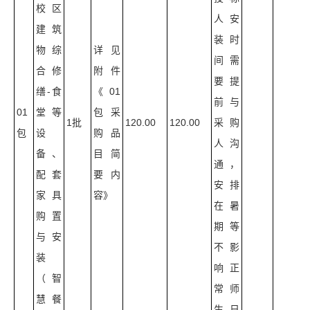
校区
人安
建筑
装时
物综
详见
间需
合修
附件
要提
缮-食
《01
前与
01
堂等
包采
1批
120.00
120.00
采购
包
设
购品
人沟
备、
目简
通，
配套
要内
安排
家具
容》
在暑
购置
期等
与安
不影
装
响正
（智
常师
慧餐
生日