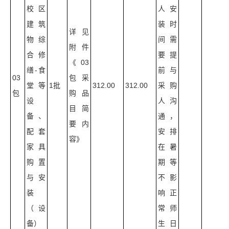
校区
人安
建筑
装时
详见
物综
间需
附件
合修
要提
《03
缮-食
前与
03
包采
堂等
1批
312.00
312.00
采购
包
购品
设
人沟
目简
备、
通，
要内
配套
安排
容》
家具
在暑
购置
期等
与安
不影
装
响正
（设
常师
备）
生日