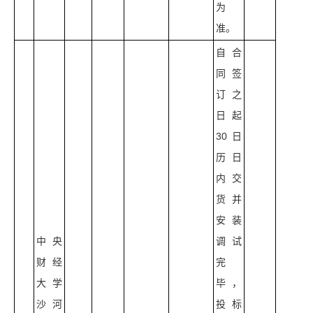
为
准。
自合
同签
订之
日起
30日
历日
内交
货并
安装
中央
调试
财经
完
大学
毕，
沙河
投标