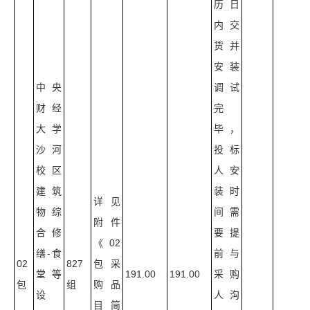
历日
内交
货并
安装
中央
调试
财经
完
大学
毕，
沙河
投标
校区
人安
建筑
装时
详见
物综
间需
附件
合修
要提
《02
缮-食
前与
02
827
包采
堂等
191.00
191.00
采购
包
组
购品
设
人沟
目简