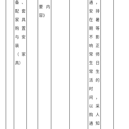
备、
通，
要内
配套
安排
容》
家具
在暑
购置
期等
与安
不影
装
响正
（家
常师
具）
生日
常生
活的
时
间，
以采
购人
通知