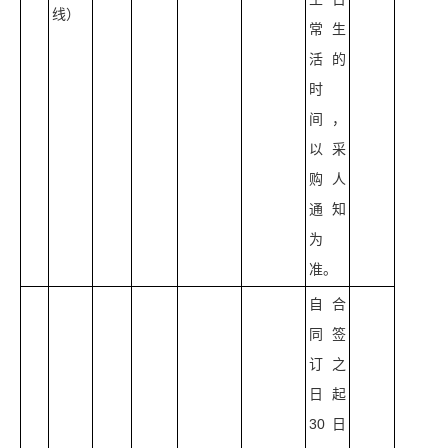
线）
常生
活的
时
间，
以采
购人
通知
为
准。
自合
同签
订之
日起
30日