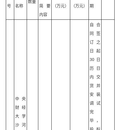
数量
号
名称
简要
（万元）
（万元）
期
内容
自合
同签
订之
日起
30日
历日
内交
货并
安装
中央
调试
财经
完
大学
毕，
沙河
投标