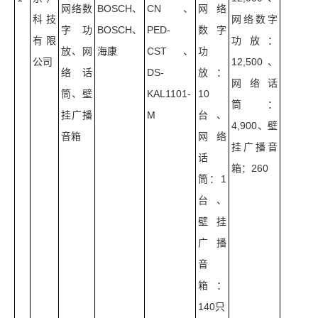
网络数
BOSCH、
CN、
网络
科技
网络数字
字功
BOSCH、
PED-
数字
有限
功放：
放、网
海康
CST、
功
公司
12,500、
络话
DS-
放：
网络话
筒、壁
KAL1101-
10
筒：
挂广播
M
台、
4,900、壁
音箱
网络
挂广播音
话
箱：260
筒：1
台、
壁挂
广播
音
箱：
140只