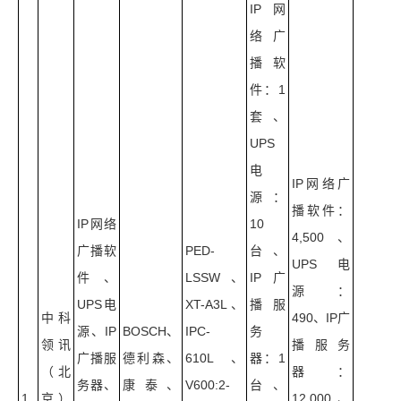
IP网
络广
播软
件：1
套、
UPS
电
IP网络广
源：
播软件：
IP网络
10
4,500、
广播软
PED-
台、
UPS电
件、
LSSW、
IP广
源：
UPS电
XT-A3L、
播服
中科
490、IP广
源、IP
BOSCH、
IPC-
务
领讯
播服务
广播服
德利森、
610L、
器：1
（北
器：
务器、
康泰、
V600:2-
台、
1
京）
12,000、